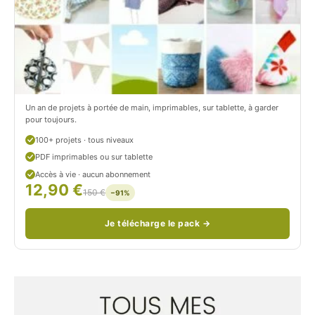
r
t
o
r
n
o
/
n
c
Un an de projets à portée de main, imprimables, sur tablette, à garder
o
pour toujours.
u
100+ projets · tous niveaux
PDF imprimables ou sur tablette
d
Accès à vie · aucun abonnement
12,90 €
/
150 €
−91%
Je télécharge le pack →