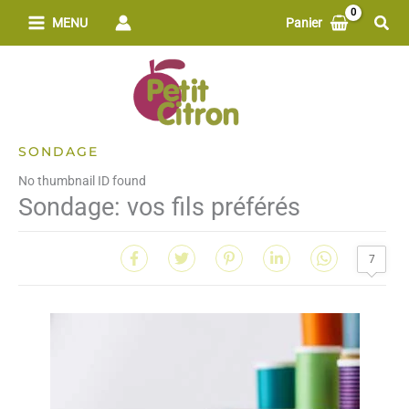
Aller
Rech
MENU
Panier
au
contenu
SONDAGE
No thumbnail ID found
Sondage: vos fils préférés
7