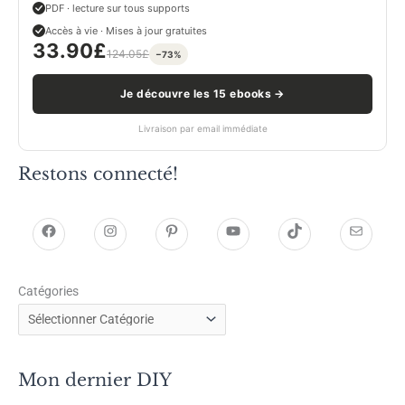
PDF · lecture sur tous supports
Accès à vie · Mises à jour gratuites
33.90
£
124.05
£
−73%
Je découvre les 15 ebooks →
Livraison par email immédiate
Restons connecté!
h
h
P
Y
T
E
t
t
i
o
i
-
Catégories
t
t
n
u
k
m
p
p
t
T
T
a
s
s
e
u
o
i
Mon dernier DIY
:
:
r
b
k
l