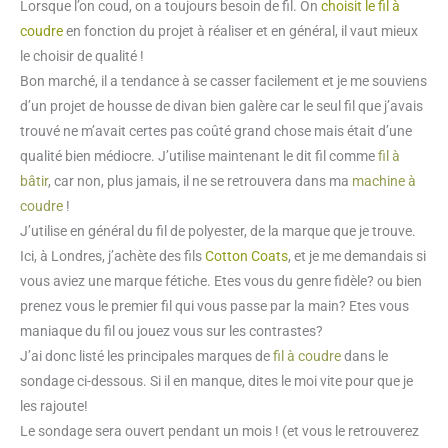
Lorsque l’on coud, on a toujours besoin de fil. On
choisit le fil à
coudre
en fonction du projet à réaliser et en général, il vaut mieux
le choisir de qualité !
Bon marché, il a tendance à se casser facilement et je me souviens
d’un projet de housse de divan bien galère car le seul fil que j’avais
trouvé ne m’avait certes pas coûté grand chose mais était d’une
qualité bien médiocre. J’utilise maintenant le dit fil comme
fil à
bâtir
, car non, plus jamais, il ne se retrouvera dans ma
machine à
coudre
!
J’utilise en général du fil de polyester, de la marque que je trouve.
Ici, à Londres, j’achète des fils
Cotton Coats
, et je me demandais si
vous aviez une marque fétiche. Etes vous du genre fidèle? ou bien
prenez vous le premier fil qui vous passe par la main? Etes vous
maniaque du fil ou jouez vous sur les contrastes?
J’ai donc listé les principales marques de
fil à coudre
dans le
sondage ci-dessous. Si il en manque, dites le moi vite pour que je
les rajoute!
Le sondage sera ouvert pendant un mois ! (et vous le retrouverez