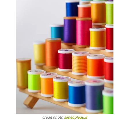
crédit photo
allpeoplequilt