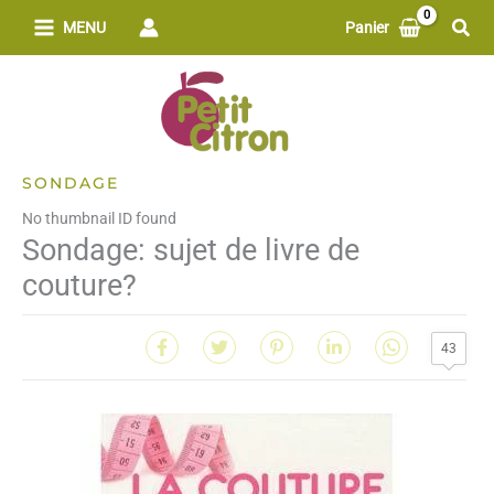
Aller
Rech
MENU
Panier
au
contenu
SONDAGE
No thumbnail ID found
Sondage: sujet de livre de
couture?
43