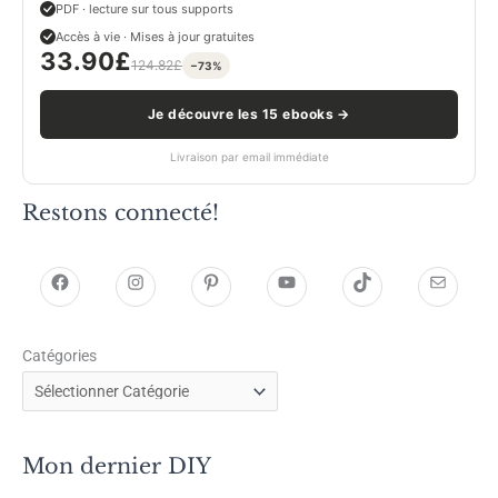
PDF · lecture sur tous supports
Accès à vie · Mises à jour gratuites
33.90
£
124.82
£
−73%
Je découvre les 15 ebooks →
Livraison par email immédiate
Restons connecté!
h
h
P
Y
T
E
t
t
i
o
i
-
Catégories
t
t
n
u
k
m
p
p
t
T
T
a
s
s
e
u
o
i
Mon dernier DIY
:
:
r
b
k
l