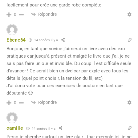
facilement pour crée une garde-robe compléte.
Répondre
0
Ebene64
14 années il y a
Bonjour, en tant que novice j’aimerai un livre avec des exo
pratiques car jusqu’à présent et malgré le livre que j’ai, je ne
sais pas faire un ourlet invisible. Du coup il est difficile seule
d’avancer ! Ce serait bien un dvd car par exple avec tous les
détails (quel point choisir, la tension du fil, etc)
J’ai donc voté pour des exercices de couture en tant que
débutante 🙂
Répondre
0
camille
14 années il y a
Perso je cherche surtout un livre clair ! (par exemple ici, je ne