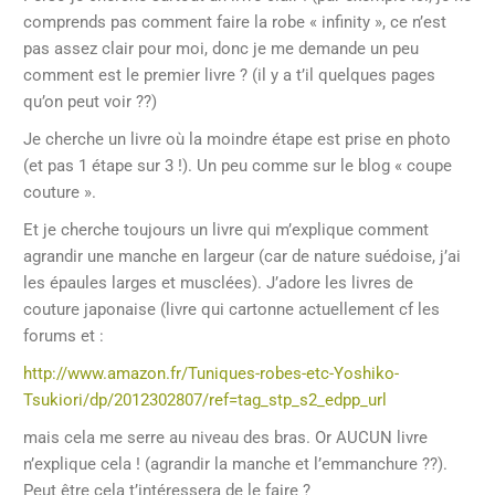
comprends pas comment faire la robe « infinity », ce n’est
pas assez clair pour moi, donc je me demande un peu
comment est le premier livre ? (il y a t’il quelques pages
qu’on peut voir ??)
Je cherche un livre où la moindre étape est prise en photo
(et pas 1 étape sur 3 !). Un peu comme sur le blog « coupe
couture ».
Et je cherche toujours un livre qui m’explique comment
agrandir une manche en largeur (car de nature suédoise, j’ai
les épaules larges et musclées). J’adore les livres de
couture japonaise (livre qui cartonne actuellement cf les
forums et :
http://www.amazon.fr/Tuniques-robes-etc-Yoshiko-
Tsukiori/dp/2012302807/ref=tag_stp_s2_edpp_url
mais cela me serre au niveau des bras. Or AUCUN livre
n’explique cela ! (agrandir la manche et l’emmanchure ??).
Peut être cela t’intéressera de le faire ?