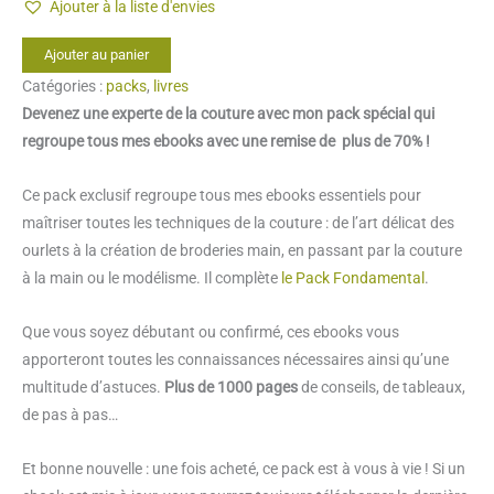
Ajouter à la liste d'envies
quantité
Ajouter au panier
de
Catégories :
packs
,
livres
Pack
Devenez une experte de la couture avec mon pack spécial qui
expertise
regroupe tous mes ebooks avec une remise de plus de 70% !
couture
Ce pack exclusif regroupe tous mes ebooks essentiels pour
maîtriser toutes les techniques de la couture : de l’art délicat des
ourlets à la création de broderies main, en passant par la couture
à la main ou le modélisme. Il complète
le Pack Fondamental
.
Que vous soyez débutant ou confirmé, ces ebooks vous
apporteront toutes les connaissances nécessaires ainsi qu’une
multitude d’astuces.
Plus de 1000 pages
de conseils, de tableaux,
de pas à pas…
Et bonne nouvelle : une fois acheté, ce pack est à vous à vie ! Si un