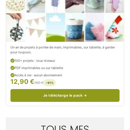
r
t
o
r
n
o
/
n
c
Un an de projets à portée de main, imprimables, sur tablette, à garder
o
pour toujours.
u
100+ projets · tous niveaux
PDF imprimables ou sur tablette
d
Accès à vie · aucun abonnement
12,90 €
/
150 €
−91%
Je télécharge le pack →