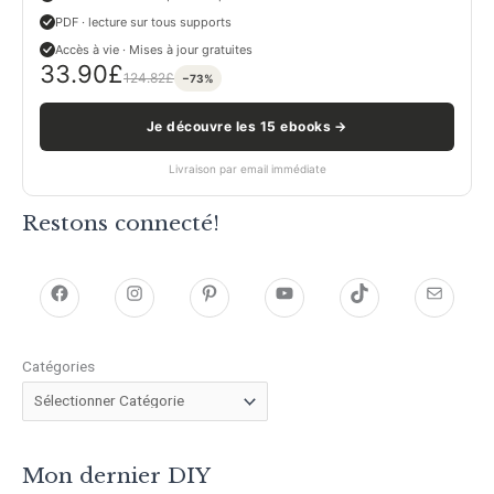
PDF · lecture sur tous supports
Accès à vie · Mises à jour gratuites
33.90
£
124.82
£
−73%
Je découvre les 15 ebooks →
Livraison par email immédiate
Restons connecté!
h
h
P
Y
T
E
t
t
i
o
i
-
Catégories
t
t
n
u
k
m
p
p
t
T
T
a
s
s
e
u
o
i
Mon dernier DIY
:
:
r
b
k
l