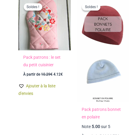
Soldes !
Soldes !
Soldes !
Soldes !
Pack patrons : le set
du petit cuisinier
Le
Le
À partir de
10.29
€
4.12
€
prix
prix
initial
actuel
Ajouter à la liste
était :
est :
10.29€.
4.12€.
d'envies
Pack patrons bonnet
en polaire
Note
5.00
sur 5
Le
Le