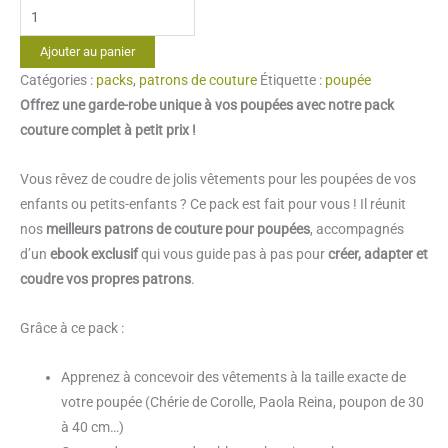
quantité
de
Ajouter au panier
Pack
Catégories :
packs
,
patrons de couture
Étiquette :
poupée
patrons
Offrez une garde-robe unique à vos poupées avec notre pack
de
couture complet à petit prix !
couture
pour
Vous rêvez de coudre de jolis vêtements pour les poupées de vos
les
enfants ou petits-enfants ? Ce pack est fait pour vous ! Il réunit
poupées
nos
meilleurs patrons de couture pour poupées
, accompagnés
d’un
ebook exclusif
qui vous guide pas à pas pour
créer, adapter et
coudre vos propres patrons
.
Grâce à ce pack :
Apprenez à concevoir des vêtements à la taille exacte de
votre poupée (Chérie de Corolle, Paola Reina, poupon de 30
à 40 cm…)