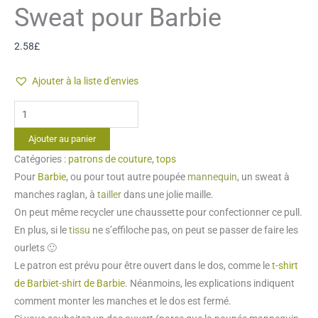
Sweat pour Barbie
2.58
£
Ajouter à la liste d'envies
quantité
de
Ajouter au panier
Sweat
Catégories :
patrons de couture
,
tops
pour
Pour
Barbie
, ou pour tout autre poupée
mannequin
, un sweat à
Barbie
manches raglan, à
tailler
dans une jolie maille.
On peut même recycler une chaussette pour confectionner ce pull.
En plus, si le
tissu
ne s’effiloche pas, on peut se passer de faire les
ourlets 🙂
Le patron est prévu pour être ouvert dans le dos, comme le
t-shirt
de Barbiet-shirt de Barbie
. Néanmoins, les explications indiquent
comment monter les manches et le dos est fermé.