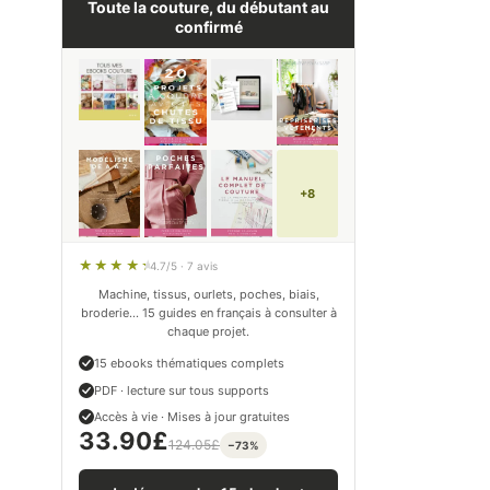
Toute la couture, du débutant au
confirmé
+8
4.7/5 · 7 avis
Machine, tissus, ourlets, poches, biais,
broderie… 15 guides en français à consulter à
chaque projet.
15 ebooks thématiques complets
PDF · lecture sur tous supports
Accès à vie · Mises à jour gratuites
33.90
£
124.05
£
−73%