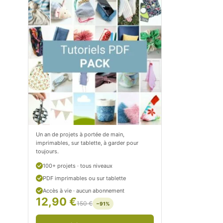
m
o
/
m
P
/
e
p
t
e
i
t
t
i
C
t
Un an de projets à portée de main,
imprimables, sur tablette, à garder pour
i
c
toujours.
t
i
100+ projets · tous niveaux
r
t
PDF imprimables ou sur tablette
Accès à vie · aucun abonnement
o
r
12,90 €
150 €
−91%
n
o