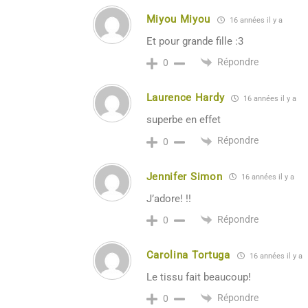
Miyou Miyou
16 années il y a
Et pour grande fille :3
Répondre
0
Laurence Hardy
16 années il y a
superbe en effet
Répondre
0
Jennifer Simon
16 années il y a
J’adore! !!
Répondre
0
Carolina Tortuga
16 années il y a
Le tissu fait beaucoup!
Répondre
0