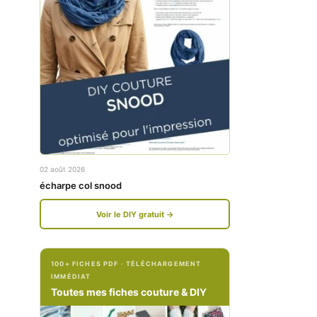
w
w
w
w
.
.
f
i
a
n
c
s
e
t
02 août 2026
b
a
écharpe col snood
o
g
Voir le DIY gratuit →
o
r
k
a
100+ FICHES PDF · TÉLÉCHARGEMENT
.
m
IMMÉDIAT
c
.
Toutes mes fiches couture & DIY
o
c