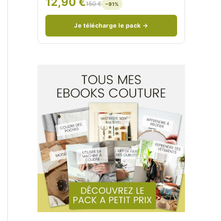
12,90 €
150 €
−91%
/
n
c
Je télécharge le pack →
o
u
d
/