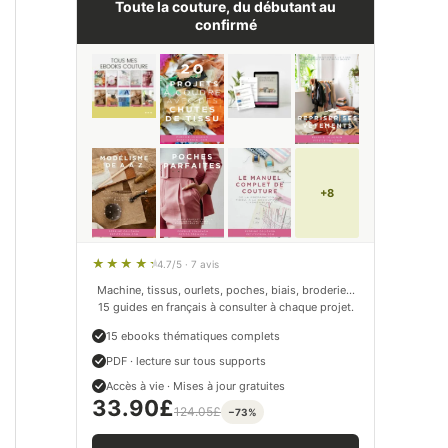
Toute la couture, du débutant au
confirmé
+8
4.7/5 · 7 avis
Machine, tissus, ourlets, poches, biais, broderie…
15 guides en français à consulter à chaque projet.
15 ebooks thématiques complets
PDF · lecture sur tous supports
Accès à vie · Mises à jour gratuites
33.90
£
124.05
£
−73%