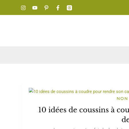
Aller
au
contenu
NON
10 idées de coussins à c
d