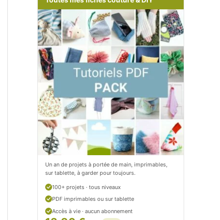
m
o
/
m
P
/
e
p
t
e
i
t
t
i
C
t
i
c
t
i
Un an de projets à portée de main, imprimables,
sur tablette, à garder pour toujours.
r
t
100+ projets · tous niveaux
o
r
PDF imprimables ou sur tablette
n
o
Accès à vie · aucun abonnement