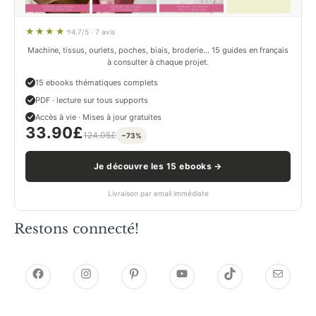
4.7/5 · 7 avis
Machine, tissus, ourlets, poches, biais, broderie… 15 guides en français
à consulter à chaque projet.
15 ebooks thématiques complets
PDF · lecture sur tous supports
Accès à vie · Mises à jour gratuites
33.90
£
124.05
£
−73%
Je découvre les 15 ebooks →
Livraison par email immédiate
Restons connecté!
h
h
P
Y
T
E
t
t
i
o
i
-