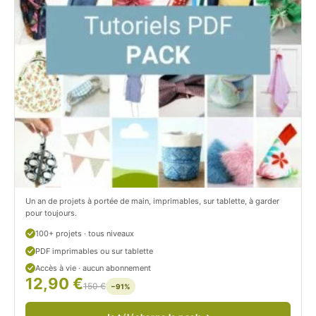
t
i
C
t
i
c
t
i
r
t
o
r
n
o
/
n
c
Un an de projets à portée de main, imprimables, sur tablette, à garder
o
pour toujours.
u
100+ projets · tous niveaux
PDF imprimables ou sur tablette
d
Accès à vie · aucun abonnement
12,90 €
/
150 €
−91%