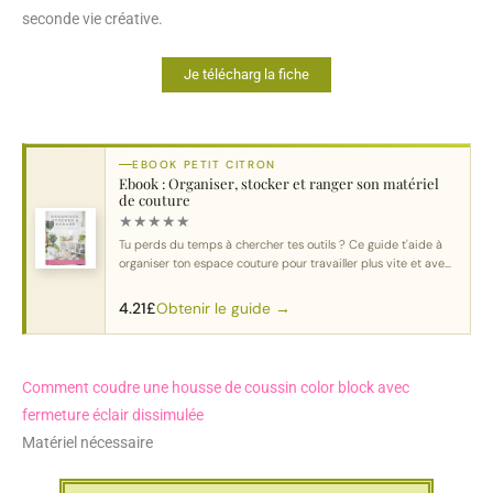
seconde vie créative.
Je télécharg la fiche
EBOOK PETIT CITRON
Ebook : Organiser, stocker et ranger son matériel
de couture
★
★
★
★
★
Tu perds du temps à chercher tes outils ? Ce guide t'aide à
organiser ton espace couture pour travailler plus vite et avec
plus de plaisir.
Obtenir le guide →
4.21
£
Comment coudre une housse de coussin color block avec
fermeture éclair dissimulée
Matériel nécessaire