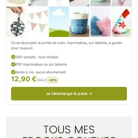
o
r
n
o
/
n
c
Un an de projets à portée de main, imprimables, sur tablette, à garder
o
pour toujours.
u
100+ projets · tous niveaux
PDF imprimables ou sur tablette
d
Accès à vie · aucun abonnement
12,90 €
/
150 €
−91%
Je télécharge le pack →