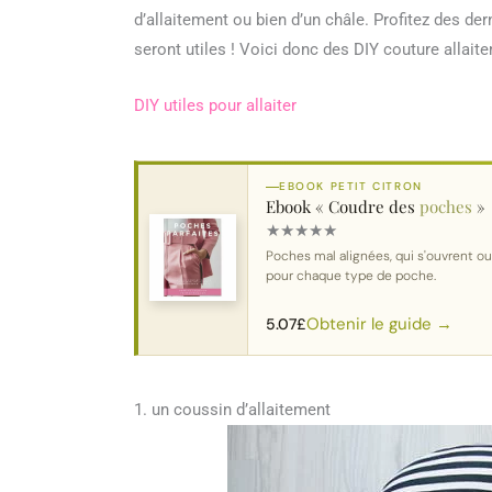
d’allaitement ou bien d’un châle. Profitez des d
seront utiles ! Voici donc des DIY couture allait
DIY utiles pour allaiter
EBOOK PETIT CITRON
Ebook « Coudre des
poches
»
★
★
★
★
★
Poches mal alignées, qui s'ouvrent o
pour chaque type de poche.
Obtenir le guide →
5.07
£
1. un coussin d’allaitement