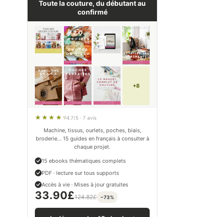
Toute la couture, du débutant au
confirmé
+8
4.7/5 · 7 avis
Machine, tissus, ourlets, poches, biais,
broderie… 15 guides en français à consulter à
chaque projet.
15 ebooks thématiques complets
PDF · lecture sur tous supports
Accès à vie · Mises à jour gratuites
33.90
£
124.82
£
−73%