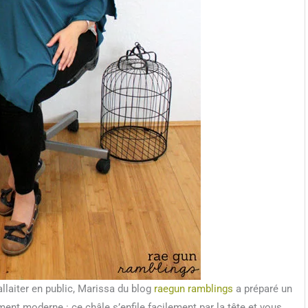
allaiter en public, Marissa du blog
raegun ramblings
a préparé un
ment moderne : ce châle s’enfile facilement par la tête et vous