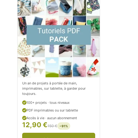
m
o
/
m
P
/
e
p
t
e
i
t
t
i
C
t
Un an de projets à portée de main,
imprimables, sur tablette, à garder pour
i
c
toujours.
t
i
100+ projets · tous niveaux
r
t
PDF imprimables ou sur tablette
Accès à vie · aucun abonnement
o
r
12,90 €
150 €
−91%
n
o