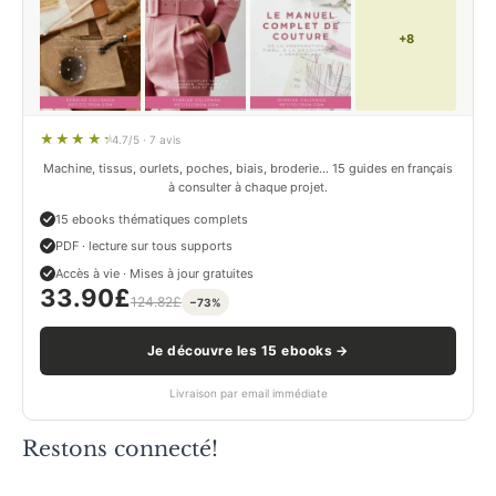
+8
4.7/5 · 7 avis
Machine, tissus, ourlets, poches, biais, broderie… 15 guides en français
à consulter à chaque projet.
15 ebooks thématiques complets
PDF · lecture sur tous supports
Accès à vie · Mises à jour gratuites
33.90
£
124.82
£
−73%
Je découvre les 15 ebooks →
Livraison par email immédiate
Restons connecté!