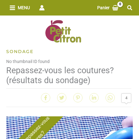
Aller
Rech
MENU
Panier
au
contenu
SONDAGE
No thumbnail ID found
Repassez-vous les coutures?
(résultats du sondage)
4