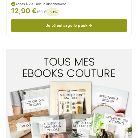
Accès à vie · aucun abonnement
12,90 €
/
150 €
−91%
Je télécharge le pack →