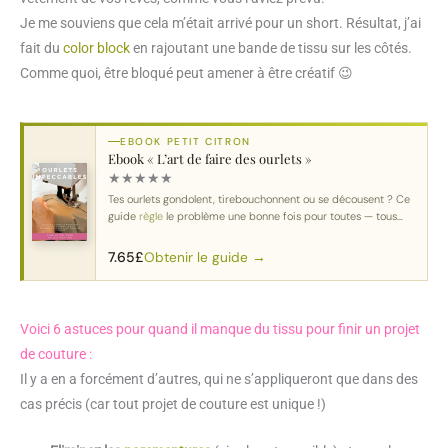
Je me souviens que cela m’était arrivé pour un short. Résultat, j’ai
fait du
color block
en rajoutant une bande de tissu sur les côtés.
Comme quoi, être bloqué peut amener à être créatif 😉
EBOOK PETIT CITRON
Ebook « L’art de faire des ourlets »
★
★
★
★
★
Tes ourlets gondolent, tirebouchonnent ou se décousent ? Ce
guide
règle
le problème une bonne fois pour toutes — tous
tissus
, toutes machines.
Obtenir le guide →
7.65
£
Voici 6 astuces pour quand il manque du tissu pour finir un projet
de couture :
Il y a en a forcément d’autres, qui ne s’appliqueront que dans des
cas précis (car tout projet de couture est unique !)