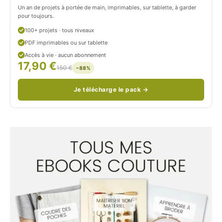
Un an de projets à portée de main, imprimables, sur tablette, à garder
o
pour toujours.
u
100+ projets · tous niveaux
PDF imprimables ou sur tablette
d
Accès à vie · aucun abonnement
17,90 €
/
150 €
−88%
Je télécharge le pack →