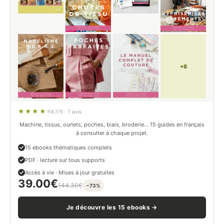
+8
4.7/5 · 7 avis
Machine, tissus, ourlets, poches, biais, broderie… 15 guides en français
à consulter à chaque projet.
15 ebooks thématiques complets
PDF · lecture sur tous supports
Accès à vie · Mises à jour gratuites
39.00
€
144.30
€
−73%
Je découvre les 15 ebooks →