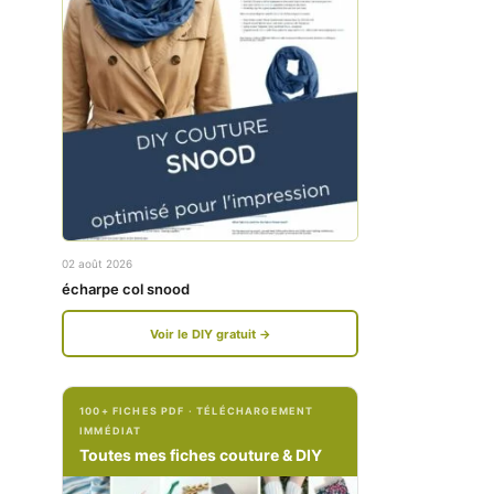
w
w
w
w
.
.
f
i
a
n
c
s
e
t
02 août 2026
b
a
écharpe col snood
o
g
Voir le DIY gratuit →
o
r
k
a
100+ FICHES PDF · TÉLÉCHARGEMENT
.
m
IMMÉDIAT
c
.
Toutes mes fiches couture & DIY
o
c