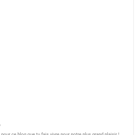
a
pour ce blog que tu fais vivre pour notre plus grand plaisir !