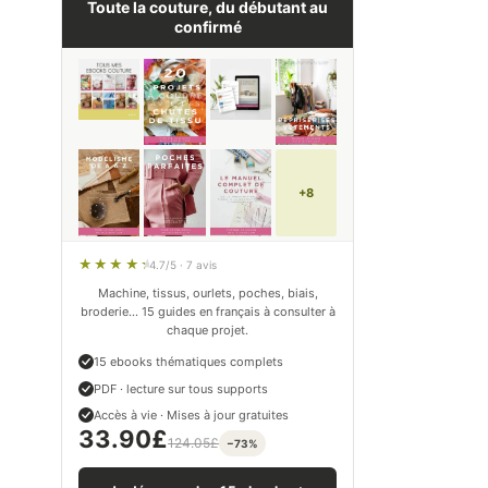
Toute la couture, du débutant au
confirmé
+8
4.7/5 · 7 avis
Machine, tissus, ourlets, poches, biais,
broderie… 15 guides en français à consulter à
chaque projet.
15 ebooks thématiques complets
PDF · lecture sur tous supports
Accès à vie · Mises à jour gratuites
33.90
£
124.05
£
−73%