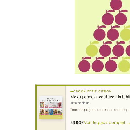
EBOOK PETIT CITRON
Mes 15 ebooks couture : la bi
★
★
★
★
★
Tous les projets, toutes les technique
Voir le pack complet 
33.90
£