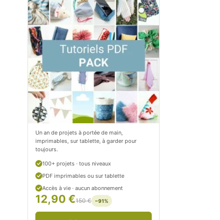
m
o
/
m
P
/
e
p
t
e
i
t
t
i
C
t
Un an de projets à portée de main,
imprimables, sur tablette, à garder pour
i
c
toujours.
t
i
100+ projets · tous niveaux
r
t
PDF imprimables ou sur tablette
Accès à vie · aucun abonnement
o
r
12,90 €
150 €
−91%
n
o