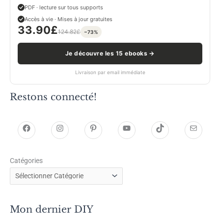
PDF · lecture sur tous supports
Accès à vie · Mises à jour gratuites
33.90
£
124.82
£
−73%
Je découvre les 15 ebooks →
Livraison par email immédiate
Restons connecté!
h
h
P
Y
T
E
t
t
i
o
i
-
Catégories
t
t
n
u
k
m
p
p
t
T
T
a
s
s
e
u
o
i
Mon dernier DIY
:
:
r
b
k
l