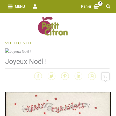
Aller
Rech
MENU
Panier
au
contenu
VIE DU SITE
Joyeux Noël !
35