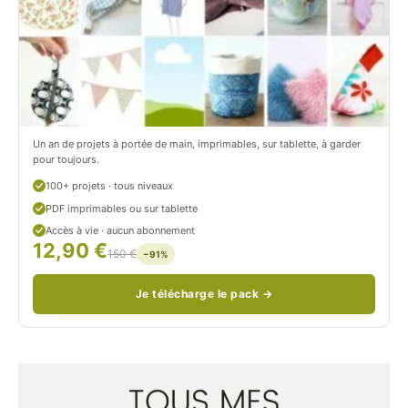
r
t
o
r
n
o
/
n
c
Un an de projets à portée de main, imprimables, sur tablette, à garder
o
pour toujours.
u
100+ projets · tous niveaux
PDF imprimables ou sur tablette
d
Accès à vie · aucun abonnement
12,90 €
/
150 €
−91%
Je télécharge le pack →