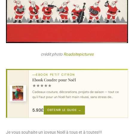
crédit photo
Roadsitepictures
EBOOK PETIT CITRON
Ebook Coudre pour Noël
★
★
★
★
★
Cadeaux couture, décorations, projets de saison — tout ce
qu'il faut pour un Noël fait main réussi, sans stress de
dernière minute.
5.93
£
OBTENIR LE GUIDE →
Je vous souhaite un joyeux Noël à tous et à toutes!!!