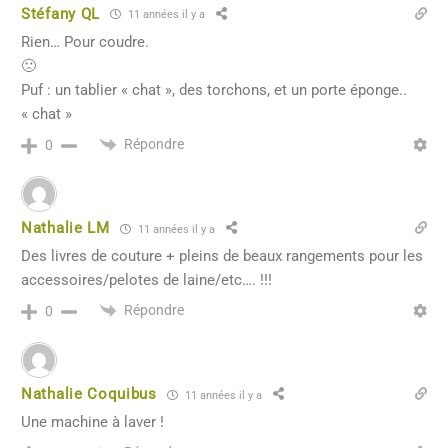
Stéfany QL
11 années il y a
Rien… Pour coudre.
🙁
Puf : un tablier « chat », des torchons, et un porte éponge..
« chat »
Répondre
0
Nathalie LM
11 années il y a
Des livres de couture + pleins de beaux rangements pour les
accessoires/pelotes de laine/etc…. !!!
Répondre
0
Nathalie Coquibus
11 années il y a
Une machine à laver !