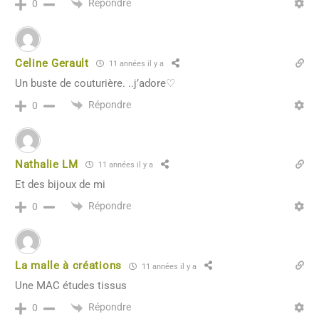
Répondre
0
Celine Gerault
11 années il y a
Un buste de couturière. ..j’adore♡
Répondre
0
Nathalie LM
11 années il y a
Et des bijoux de mi
Répondre
0
La malle à créations
11 années il y a
Une MAC études tissus
Répondre
0