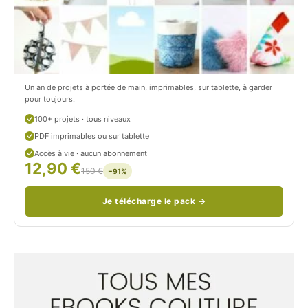
o
r
n
o
/
n
c
Un an de projets à portée de main, imprimables, sur tablette, à garder
o
pour toujours.
u
100+ projets · tous niveaux
PDF imprimables ou sur tablette
d
Accès à vie · aucun abonnement
12,90 €
/
150 €
−91%
Je télécharge le pack →