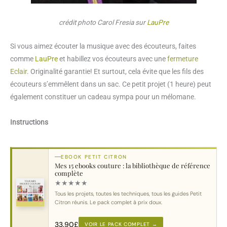
crédit photo Carol Fresia sur
LauPre
Si vous aimez écouter la musique avec des écouteurs, faites
comme
LauPre
et habillez vos écouteurs avec une
fermeture
Eclair
. Originalité garantie! Et surtout, cela évite que les fils des
écouteurs s’emmêlent dans un sac. Ce petit projet (1 heure) peut
également constituer un cadeau sympa pour un mélomane.
Instructions
EBOOK PETIT CITRON
Mes 15 ebooks couture : la bibliothèque de référence
complète
★
★
★
★
★
Tous les projets, toutes les techniques, tous les guides Petit
Citron réunis. Le pack complet à prix doux.
33.90
£
VOIR LE PACK COMPLET →