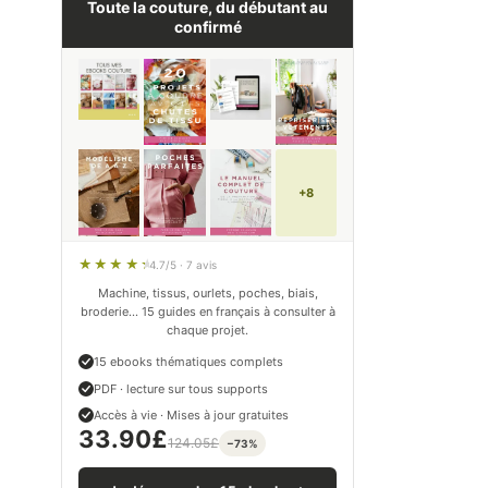
Toute la couture, du débutant au
confirmé
+8
4.7/5 · 7 avis
Machine, tissus, ourlets, poches, biais,
broderie… 15 guides en français à consulter à
chaque projet.
15 ebooks thématiques complets
PDF · lecture sur tous supports
Accès à vie · Mises à jour gratuites
33.90
£
124.05
£
−73%