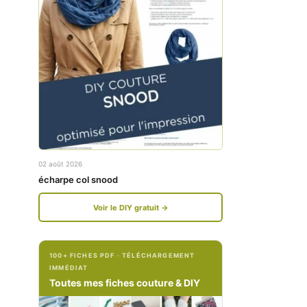
w
w
w
w
.
.
f
i
a
n
c
s
e
t
02 août 2026
b
a
écharpe col snood
o
g
Voir le DIY gratuit →
o
r
k
a
100+ FICHES PDF · TÉLÉCHARGEMENT
.
m
IMMÉDIAT
c
.
Toutes mes fiches couture & DIY
o
c