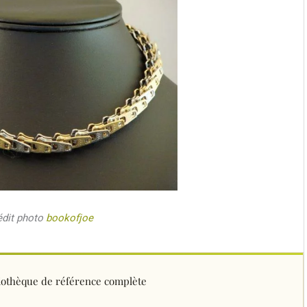
édit photo
bookofjoe
bliothèque de référence complète