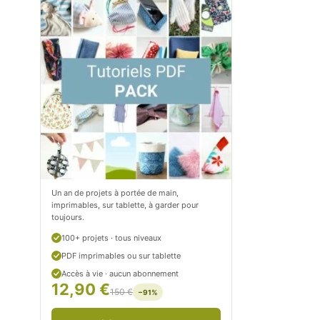
m
o
/
m
P
/
e
p
t
e
i
t
t
i
C
t
Un an de projets à portée de main,
imprimables, sur tablette, à garder pour
i
c
toujours.
t
i
100+ projets · tous niveaux
r
t
PDF imprimables ou sur tablette
Accès à vie · aucun abonnement
o
r
12,90 €
150 €
−91%
n
o