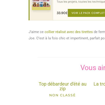
Tous les projets, toutes les technique
33.90
£
VOIR LE PACK COMPLET
J’aime ce
collier réalisé avec des tirettes
de ferm
Joe. C’est à la fois chic et impertinent, parfait po
Vous ai
Top débardeur d’été au
La tr
zip
NON CLASSÉ