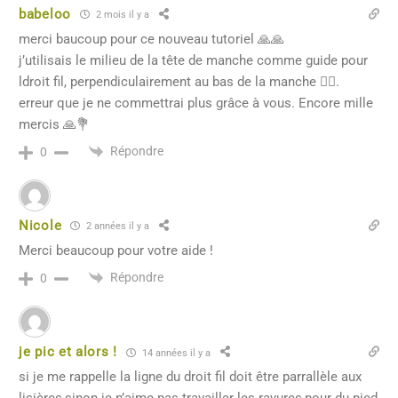
babeloo
2 mois il y a
merci baucoup pour ce nouveau tutoriel 🙏🙏
j’utilisais le milieu de la tête de manche comme guide pour
ldroit fil, perpendiculairement au bas de la manche 🤦‍♀️.
erreur que je ne commettrai plus grâce à vous. Encore mille
mercis 🙏💐
Répondre
0
Nicole
2 années il y a
Merci beaucoup pour votre aide !
Répondre
0
je pic et alors !
14 années il y a
si je me rappelle la ligne du droit fil doit être parrallèle aux