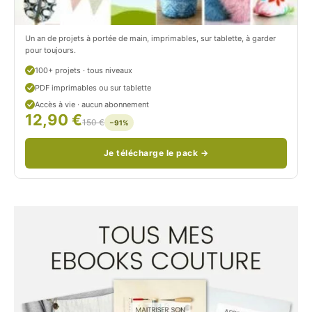
/
n
c
Un an de projets à portée de main, imprimables, sur tablette, à garder
o
pour toujours.
u
100+ projets · tous niveaux
PDF imprimables ou sur tablette
d
Accès à vie · aucun abonnement
12,90 €
/
150 €
−91%
Je télécharge le pack →