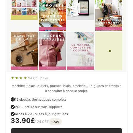
+8
4.7/5 · 7 avis
Machine, tissus, ourlets, poches, biais, broderie… 15 guides en français
à consulter à chaque projet.
15 ebooks thématiques complets
PDF · lecture sur tous supports
Accès à vie · Mises à jour gratuites
33.90
£
124.05
£
−73%