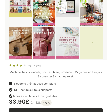
+8
4.7/5 · 7 avis
Machine, tissus, ourlets, poches, biais, broderie… 15 guides en français
à consulter à chaque projet.
15 ebooks thématiques complets
PDF · lecture sur tous supports
Accès à vie · Mises à jour gratuites
33.90
£
124.82
£
−73%