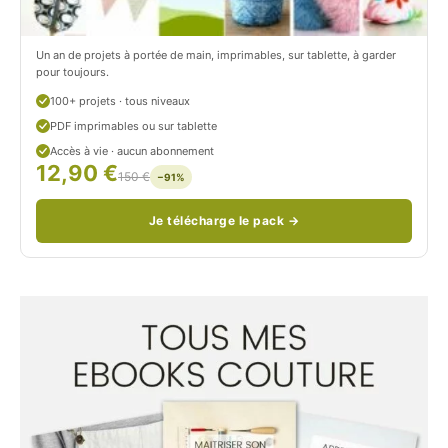
/
n
c
Un an de projets à portée de main, imprimables, sur tablette, à garder
o
pour toujours.
u
100+ projets · tous niveaux
PDF imprimables ou sur tablette
d
Accès à vie · aucun abonnement
12,90 €
/
150 €
−91%
Je télécharge le pack →