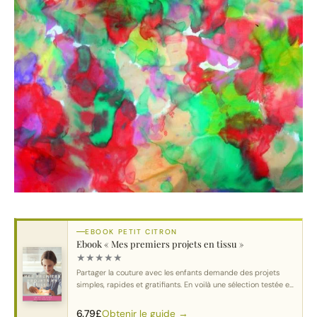
EBOOK PETIT CITRON
Ebook « Mes premiers projets en tissu »
★
★
★
★
★
Partager la couture avec les enfants demande des projets
simples, rapides et gratifiants. En voilà une sélection testée et
approuvée.
Obtenir le guide →
6.79
£