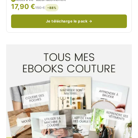
17,90 €
/
150 €
−88%
Je télécharge le pack →