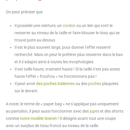
On peut préciser que
Il possède une ceinture, un
cordon
ou un lien qui vont le
resserrer au niveau de la taille et faire blouser le tissu qui se
trouve juste au-dessus
Il est le plus souvent large, pour donner l’effet resserré
recherché. Mais on peut le préférer plus resserrer dans le bas
et il s’adapte ainsi à toutes les morphologies
Il est taille haute, vraiment haute ! Si la taille n’est pas assez
haute l’effet « froufrou » ne fonctionnera pas !
Il peut avoir
des poches italiennes
ou des
poches
plaquées
sur le devant.
A noter, le terme de « paper bag » ne s’applique pas uniquement
au pantalon, il peut aussi fonctionner avec des
jupes
et des shorts
comme
notre modèle Soeren
! Il désigne avant tout une coupe
avec un surplus de tissu froncé au niveau de la taille.