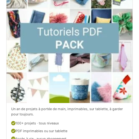
t
e
i
t
t
i
C
t
i
c
t
i
r
t
o
r
n
o
/
n
c
Un an de projets à portée de main, imprimables, sur tablette, à garder
o
pour toujours.
u
100+ projets · tous niveaux
PDF imprimables ou sur tablette
d
Accès à vie · aucun abonnement