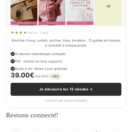
+8
4.7/5 · 7 avis
Machine, tissus, ourlets, poches, biais, broderie… 15 guides en français
à consulter à chaque projet.
15 ebooks thématiques complets
PDF · lecture sur tous supports
Accès à vie · Mises à jour gratuites
39.00
€
144.30
€
−73%
Je découvre les 15 ebooks →
Livraison par email immédiate
Restons connecté!