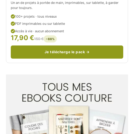
P
/
Un an de projets à portée de main, imprimables, sur tablette, à garder
pour toujours.
e
p
100+ projets · tous niveaux
t
e
PDF imprimables ou sur tablette
i
t
Accès à vie · aucun abonnement
17,90 €
150 €
t
i
−88%
C
t
Je télécharge le pack →
i
c
t
i
r
t
o
r
n
o
/
n
c
o