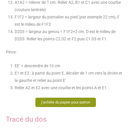
A1A2 = relever de 1 cm. Relier A2, B1 et C1 avec une courbe
(couture latérale)
F1F2 = largeur du pantalon au pied (par exemple 22 cm), F
est le milieu de F1F2
D2D3 = largeur au genou = F1F2+2 cm. D est le milieu de
D2D3. Relier les points C2 D2 et F2 puis C1 D3 et F1
Pince :
EE’ = descendre de 10 cm
E1 et E2 : à partir du point E, décaler de 1 cm vers la droite et
la gauche et relier au point E’
Relier A2 et E2 avec une courbe et les points A et E1
j’achète du papier pour patron
Tracé du dos