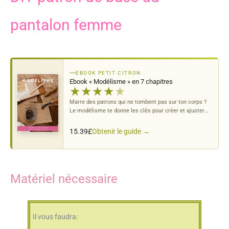
pantalon femme
EBOOK PETIT CITRON
Ebook « Modélisme » en 7 chapitres
★
★
★
★
★
Marre des patrons qui ne tombent pas sur ton corps ?
Le modélisme te donne les clés pour créer et ajuster
tes propres patrons.
Obtenir le guide →
15.39
£
Matériel nécessaire
Il vous faudra: