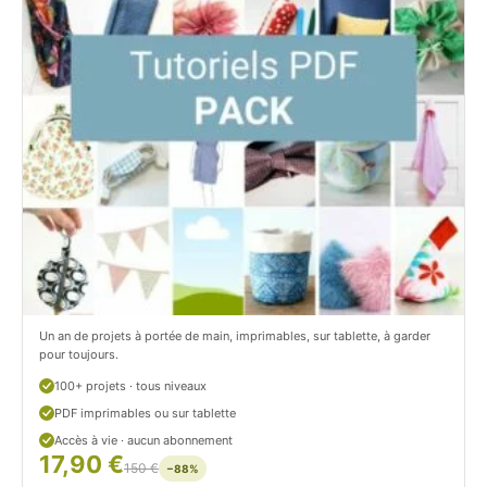
t
i
C
t
i
c
t
i
r
t
o
r
n
o
/
n
c
Un an de projets à portée de main, imprimables, sur tablette, à garder
o
pour toujours.
u
100+ projets · tous niveaux
PDF imprimables ou sur tablette
d
Accès à vie · aucun abonnement
17,90 €
/
150 €
−88%