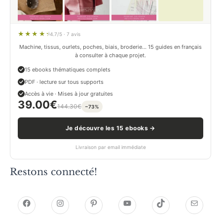
4.7/5 · 7 avis
Machine, tissus, ourlets, poches, biais, broderie… 15 guides en français
à consulter à chaque projet.
15 ebooks thématiques complets
PDF · lecture sur tous supports
Accès à vie · Mises à jour gratuites
39.00
€
144.30
€
−73%
Je découvre les 15 ebooks →
Livraison par email immédiate
Restons connecté!
h
h
P
Y
T
E
t
t
i
o
i
-