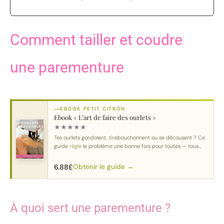
Comment tailler et coudre
une parementure
EBOOK PETIT CITRON
Ebook « L’art de faire des ourlets »
★
★
★
★
★
Tes ourlets gondolent, tirebouchonnent ou se décousent ? Ce
guide
règle
le problème une bonne fois pour toutes — tous
tissus
, toutes machines.
Obtenir le guide →
6.88
£
À quoi sert une parementure ?