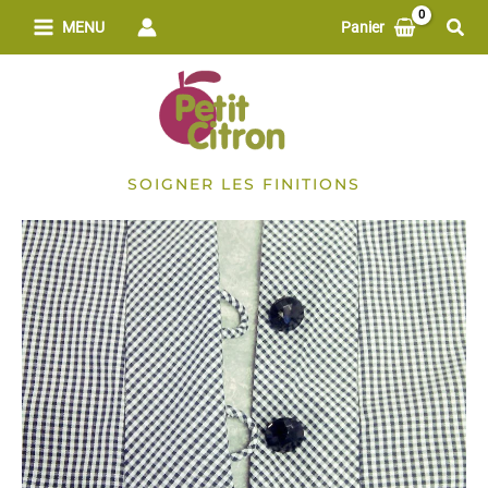
Aller
Rech
MENU
Panier
au
contenu
SOIGNER LES FINITIONS