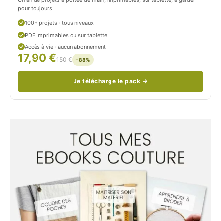
o
pour toujours.
u
100+ projets · tous niveaux
PDF imprimables ou sur tablette
d
Accès à vie · aucun abonnement
17,90 €
/
150 €
−88%
Je télécharge le pack →