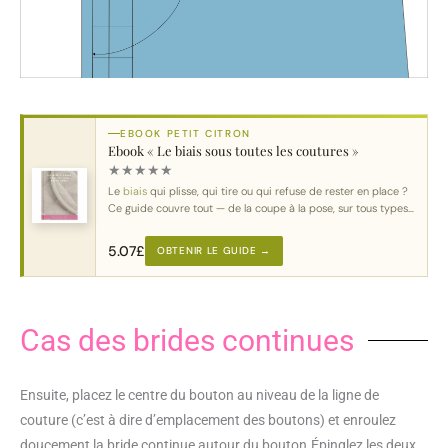
EBOOK PETIT CITRON
Ebook « Le biais sous toutes les coutures »
★
★
★
★
★
Le
biais
qui plisse, qui tire ou qui refuse de rester en place ?
Ce guide couvre tout — de la coupe à la pose, sur tous types
de courbes.
5.07
£
OBTENIR LE GUIDE →
Cas des brides continues
Ensuite, placez le centre du bouton au niveau de la ligne de
couture (c’est à dire d’emplacement des boutons) et enroulez
doucement la bride continue autour du bouton.Épinglez les deux