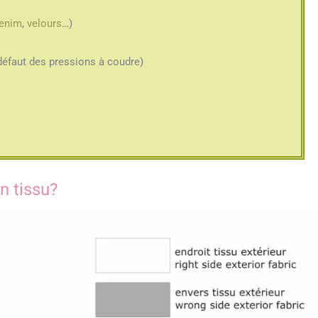
enim
,
velours
…)
défaut des pressions à coudre)
n tissu?