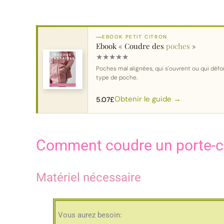
EBOOK PETIT CITRON
Ebook « Coudre des
poches
»
★
★
★
★
★
Poches mal alignées, qui s'ouvrent ou qui déf
type de poche.
Obtenir le guide →
5.07
£
Comment coudre un porte-ca
Matériel nécessaire
Vous aurez besoin: