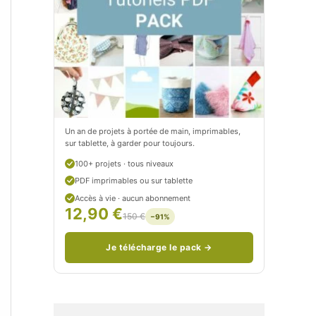
t
e
i
t
t
i
C
t
i
c
t
i
Un an de projets à portée de main, imprimables,
sur tablette, à garder pour toujours.
r
t
100+ projets · tous niveaux
o
r
PDF imprimables ou sur tablette
n
o
Accès à vie · aucun abonnement
12,90 €
150 €
−91%
/
n
c
Je télécharge le pack →
o
u
d