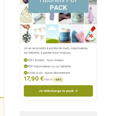
t
e
i
t
t
i
C
t
i
c
t
i
Un an de projets à portée de main, imprimables,
sur tablette, à garder pour toujours.
r
t
100+ projets · tous niveaux
o
r
PDF imprimables ou sur tablette
n
o
Accès à vie · aucun abonnement
17,90 €
150 €
−88%
/
n
c
Je télécharge le pack →
o
u
d