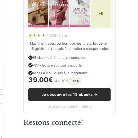
+8
4.7/5 · 7 avis
Machine, tissus, ourlets, poches, biais, broderie…
15 guides en français à consulter à chaque projet.
15 ebooks thématiques complets
PDF · lecture sur tous supports
Accès à vie · Mises à jour gratuites
39.00
€
144.30
€
−73%
Je découvre les 15 ebooks →
Livraison par email immédiate
Restons connecté!
e