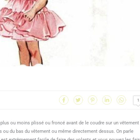
1
a plus ou moins plissé ou froncé avant de le coudre sur un vêtement
es ou du bas du vêtement ou même directement dessus. On parle
Il est extrêmement facile de faire des volants et vous pouvez les fair