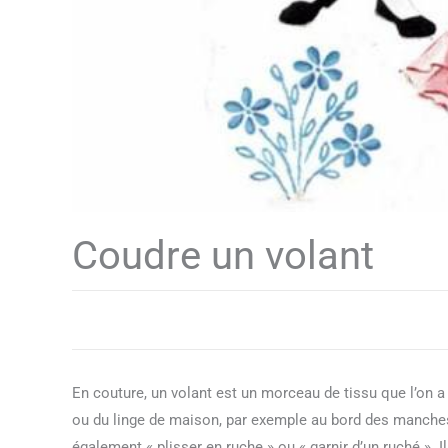
Coudre un volant
En couture, un volant est un morceau de tissu que l’on 
ou du linge de maison, par exemple au bord des manch
également « plisser en ruche » ou « garnir d’un ruché ». 