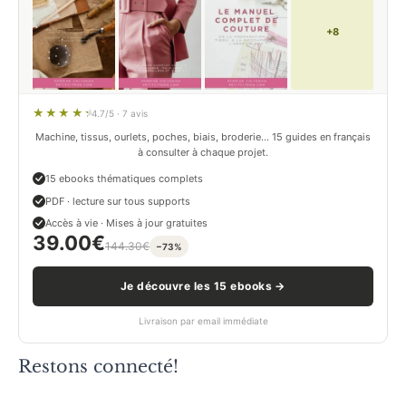
+8
4.7/5 · 7 avis
Machine, tissus, ourlets, poches, biais, broderie… 15 guides en français
à consulter à chaque projet.
15 ebooks thématiques complets
PDF · lecture sur tous supports
Accès à vie · Mises à jour gratuites
39.00
€
144.30
€
−73%
Je découvre les 15 ebooks →
Livraison par email immédiate
Restons connecté!