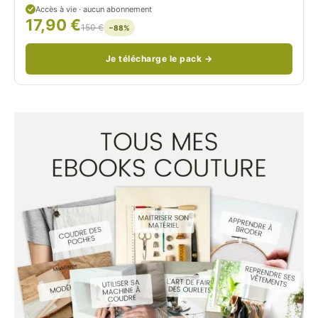
Accès à vie · aucun abonnement
17,90 €
/
150 €
−88%
Je télécharge le pack →