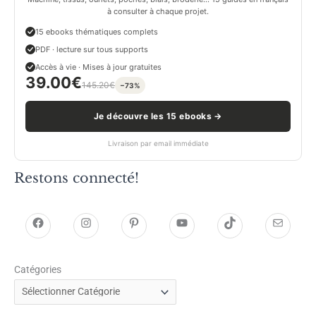
à consulter à chaque projet.
15 ebooks thématiques complets
PDF · lecture sur tous supports
Accès à vie · Mises à jour gratuites
39.00
€
145.20
€
−73%
Je découvre les 15 ebooks →
Livraison par email immédiate
Restons connecté!
h
h
P
Y
T
E
t
t
i
o
i
-
Catégories
t
t
n
u
k
m
p
p
t
T
T
a