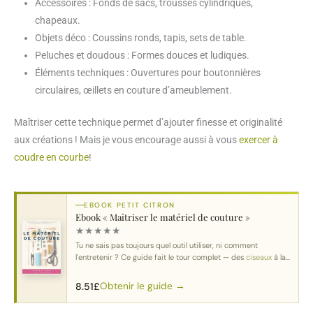
Accessoires : Fonds de sacs, trousses cylindriques,
chapeaux.
Objets déco : Coussins ronds, tapis, sets de table.
Peluches et doudous : Formes douces et ludiques.
Éléments techniques : Ouvertures pour boutonnières
circulaires, œillets en couture d’ameublement.
Maîtriser cette technique permet d’ajouter finesse et originalité
aux créations ! Mais je vous encourage aussi à vous
exercer à
coudre en courbe
!
EBOOK PETIT CITRON
Ebook « Maîtriser le matériel de couture »
★
★
★
★
★
Tu ne sais pas toujours quel outil utiliser, ni comment
l'entretenir ? Ce guide fait le tour complet — des
ciseaux
à la
machine
.
Obtenir le guide →
8.51
£