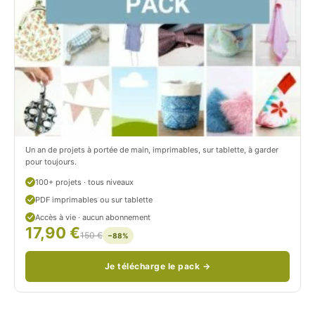
t
i
r
t
o
r
n
o
/
n
c
Un an de projets à portée de main, imprimables, sur tablette, à garder
o
pour toujours.
u
100+ projets · tous niveaux
PDF imprimables ou sur tablette
d
Accès à vie · aucun abonnement
17,90 €
/
150 €
−88%
Je télécharge le pack →