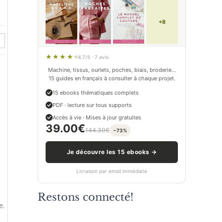
+8
4.7/5 · 7 avis
Machine, tissus, ourlets, poches, biais, broderie…
15 guides en français à consulter à chaque projet.
15 ebooks thématiques complets
PDF · lecture sur tous supports
Accès à vie · Mises à jour gratuites
39.00
€
144.30
€
−73%
Je découvre les 15 ebooks →
Livraison par email immédiate
Restons connecté!
e.