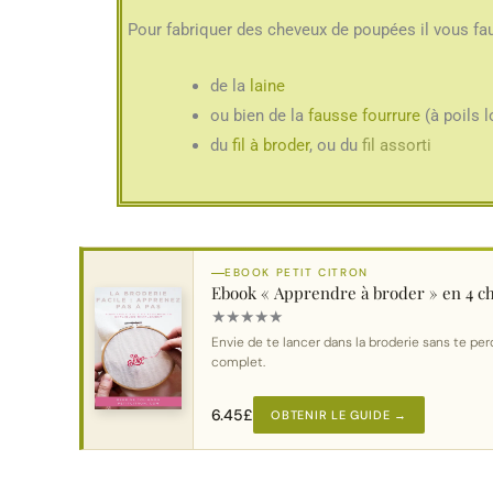
Pour fabriquer des cheveux de poupées il vous fa
de la
laine
ou bien de la
fausse fourrure
(à poils 
du
fil à broder
, ou du
fil assorti
EBOOK PETIT CITRON
Ebook « Apprendre à broder » en 4 ch
★
★
★
★
★
Envie de te lancer dans la broderie sans te perd
complet.
6.45
£
OBTENIR LE GUIDE →