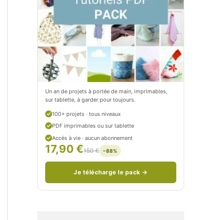
t
e
i
t
t
i
C
t
i
c
t
i
Un an de projets à portée de main, imprimables,
sur tablette, à garder pour toujours.
r
t
100+ projets · tous niveaux
o
r
PDF imprimables ou sur tablette
n
o
Accès à vie · aucun abonnement
17,90 €
150 €
−88%
/
n
c
Je télécharge le pack →
o
u
d