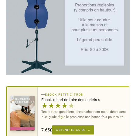
EBOOK PETIT CITRON
Ebook « L’art de faire des ourlets »
★
★
★
★
★
Tes ourlets gondolent, tirebouchonnent ou se décousent
? Ce guide
règle
le problème une bonne fois pour toutes
— tous
tissus
, toutes machines.
7.65
£
OBTENIR LE GUIDE →