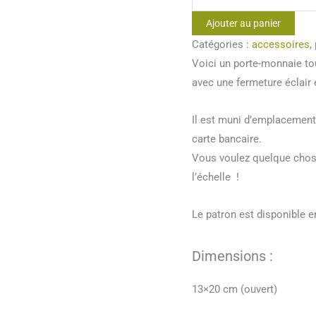
de
Ajouter au panier
Porte-
Catégories :
accessoires
,
monnaie
Voici un porte-monnaie tou
Modesto
avec une fermeture éclair 
Il est muni d’emplacement
carte bancaire.
Vous voulez quelque chose 
l’échelle !
Le patron est disponible e
Dimensions :
13×20 cm (ouvert)