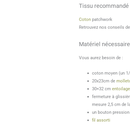
Tissu recommandé 
Coton
patchwork
Retrouvez nos conseils d
Matériel nécessaire
Vous aurez besoin de :
coton moyen (un 1/2
20x23cm de
mollet
30×32 cm
entoilage
fermeture à glissiè
mesure 2,5 cm de l
un bouton pression
fil assorti