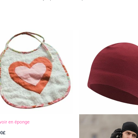
voir en éponge
00
£