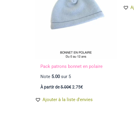
A
Pack patrons bonnet en polaire
Note
5.00
sur 5
Le
Le
À partir de
5.00
€
2.75
€
prix
prix
initial
actuel
Ajouter à la liste d'envies
était :
est :
5.00€.
2.75€.