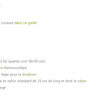
:
e couture
dans ce guide
.
 fat quarter soit 50×55 cm)
on
thermocollant
léger pour la
doublure
re en nylon standard de 15 cm de long et dont le
ruban
arge