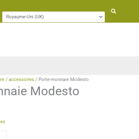
Rechercher
re
/
accessoires
/ Porte-monnaie Modesto
nnaie Modesto
ies