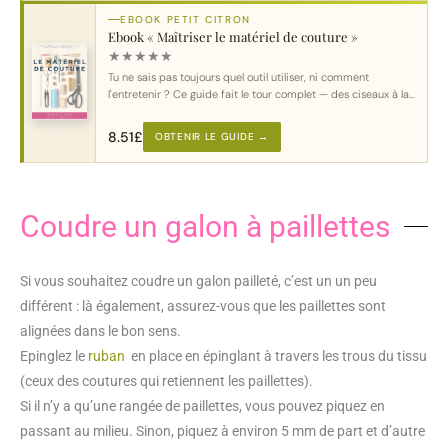
EBOOK PETIT CITRON
Ebook « Maîtriser le matériel de couture »
★
★
★
★
★
Tu ne sais pas toujours quel outil utiliser, ni comment
l'entretenir ? Ce guide fait le tour complet — des ciseaux à la
machine.
8.51
£
OBTENIR LE GUIDE →
Coudre un galon à paillettes
Si vous souhaitez coudre un galon pailleté, c’est un un peu
différent : là également, assurez-vous que les paillettes sont
alignées dans le bon sens.
Epinglez le
ruban
en place en épinglant à travers les trous du tissu
(ceux des coutures qui retiennent les paillettes).
Si il n’y a qu’une rangée de paillettes, vous pouvez piquez en
passant au milieu. Sinon, piquez à environ 5 mm de part et d’autre