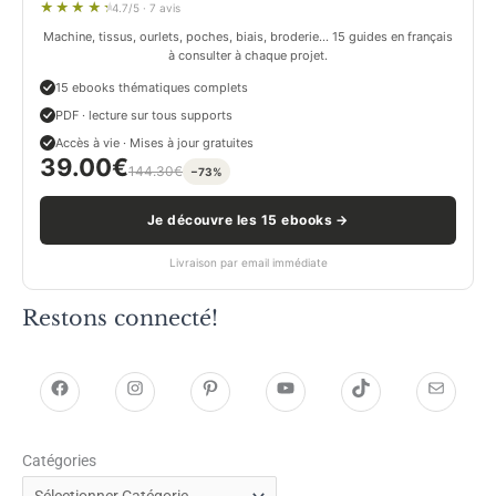
4.7/5 · 7 avis
Machine, tissus, ourlets, poches, biais, broderie… 15 guides en français
à consulter à chaque projet.
15 ebooks thématiques complets
PDF · lecture sur tous supports
Accès à vie · Mises à jour gratuites
39.00
€
144.30
€
−73%
Je découvre les 15 ebooks →
Livraison par email immédiate
Restons connecté!
h
h
P
Y
T
E
t
t
i
o
i
-
Catégories
t
t
n
u
k
m