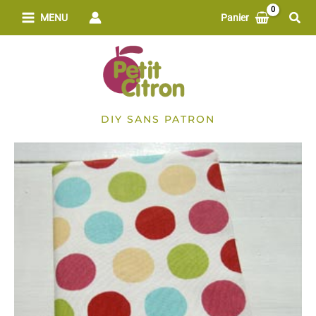
Aller
Rech
MENU
Panier
au
contenu
DIY SANS PATRON