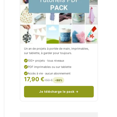
t
e
i
t
t
i
C
t
i
c
t
i
Un an de projets à portée de main, imprimables,
sur tablette, à garder pour toujours.
r
t
100+ projets · tous niveaux
o
r
PDF imprimables ou sur tablette
n
o
Accès à vie · aucun abonnement
17,90 €
150 €
−88%
/
n
c
Je télécharge le pack →
o
u
d