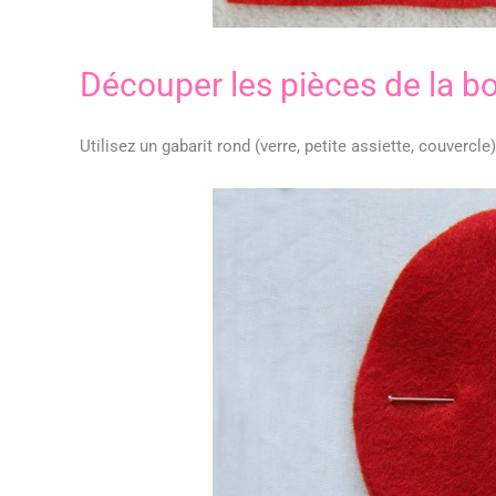
Découper les pièces de la bo
Utilisez un gabarit rond (verre, petite assiette, couvercl