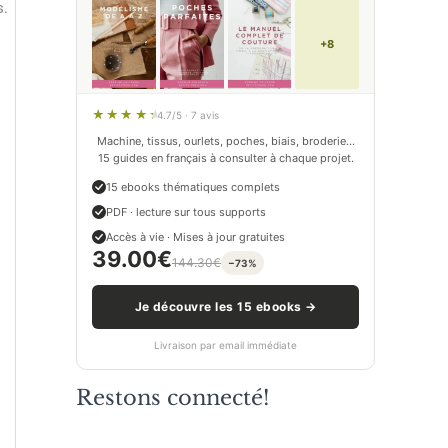
s.
+8
4.7/5 · 7 avis
Machine, tissus, ourlets, poches, biais, broderie…
15 guides en français à consulter à chaque projet.
15 ebooks thématiques complets
PDF · lecture sur tous supports
Accès à vie · Mises à jour gratuites
39.00
€
144.30
€
−73%
Je découvre les 15 ebooks →
Livraison par email immédiate
Restons connecté!