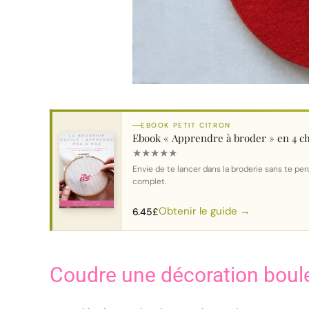
EBOOK PETIT CITRON
Ebook « Apprendre à broder » en 4 ch
★
★
★
★
★
Envie de te lancer dans la broderie sans te perd
complet.
Obtenir le guide →
6.45
£
Coudre une décoration boul