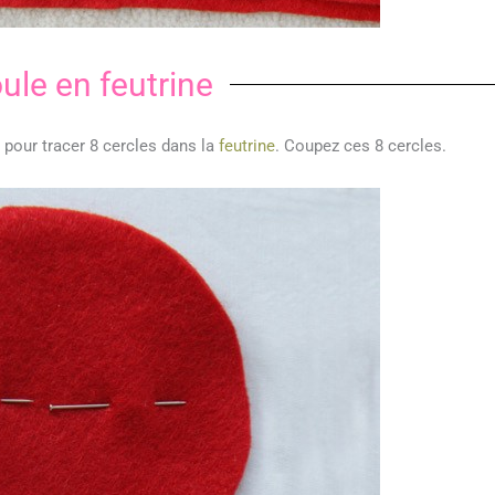
ule en feutrine
e) pour tracer 8 cercles dans la
feutrine
. Coupez ces 8 cercles.