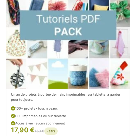
t
i
C
t
i
c
t
i
r
t
o
r
n
o
/
n
c
Un an de projets à portée de main, imprimables, sur tablette, à garder
o
pour toujours.
u
100+ projets · tous niveaux
PDF imprimables ou sur tablette
d
Accès à vie · aucun abonnement
17,90 €
/
150 €
−88%