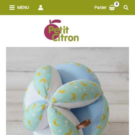
Aller
Rech
MENU
Panier
au
contenu