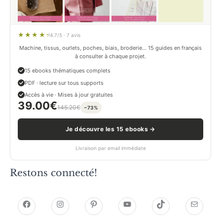
4.7/5 · 7 avis
Machine, tissus, ourlets, poches, biais, broderie… 15 guides en français
à consulter à chaque projet.
15 ebooks thématiques complets
PDF · lecture sur tous supports
Accès à vie · Mises à jour gratuites
39.00
€
145.20
€
−73%
Je découvre les 15 ebooks →
Livraison par email immédiate
Restons connecté!
h
h
P
Y
T
E