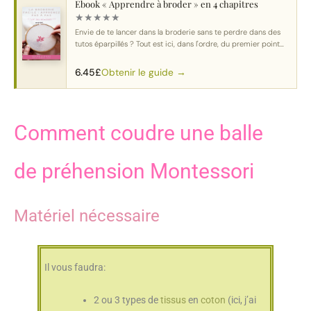
Ebook « Apprendre à broder » en 4 chapitres
★
★
★
★
★
Envie de te lancer dans la broderie sans te perdre dans des
tutos éparpillés ? Tout est ici, dans l'ordre, du premier point
au motif complet.
Obtenir le guide →
6.45
£
Comment coudre une balle
de préhension Montessori
Matériel nécessaire
Il vous faudra:
2 ou 3 types de
tissus
en
coton
(ici, j’ai