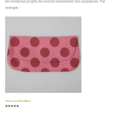
De nombreux projets de couture nécessitent des surpiqûres. Par
exemple :
Patron pochette ellipse
Noté
2
5.00
sur 5