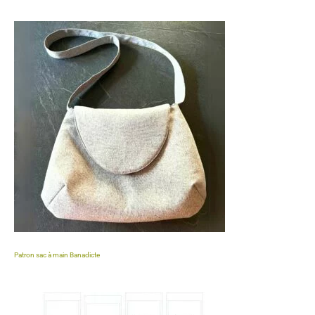
basé sur
notations
client
Patron sac à main Banadicte