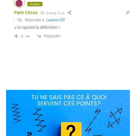
Auteur
Petit Citron
6 mois il y a
Répondre à
Lazare123!
J’ai rajouté la définition !
Répondre
0