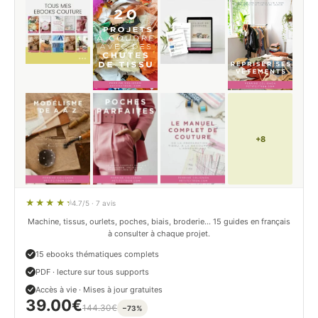
+8
4.7/5 · 7 avis
Machine, tissus, ourlets, poches, biais, broderie… 15 guides en français
à consulter à chaque projet.
15 ebooks thématiques complets
PDF · lecture sur tous supports
Accès à vie · Mises à jour gratuites
39.00
€
144.30
€
−73%