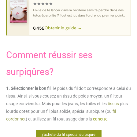
★
★
★
★
★
Envie de te lancer dans la broderie sans te perdre dans des
tutos éparpillés ? Tout est ici, dans l'ordre, du premier point
au motif complet.
Obtenir le guide →
6.45
£
Comment réussir ses
surpiqûres?
1. Sélectionner le bon fil
: le poids du fil doit correspondre à celui du
tissu. Ainsi, si vous cousez un tissu de poids moyen, un fil tout
usage conviendra. Mais pour les jeans, les toiles et les
tissus
plus
lourds optez pour un fil plus solide, spécial surpiqure (ou
fil
cordonnet
) et utilisez un fil tout usage dans la
canette
.
j’achète du fil spécial surpiqure