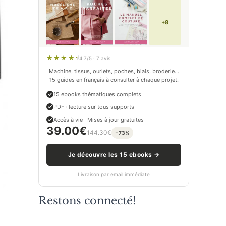
+8
4.7/5 · 7 avis
Machine, tissus, ourlets, poches, biais, broderie…
15 guides en français à consulter à chaque projet.
15 ebooks thématiques complets
PDF · lecture sur tous supports
Accès à vie · Mises à jour gratuites
39.00
€
144.30
€
−73%
Je découvre les 15 ebooks →
Livraison par email immédiate
Restons connecté!