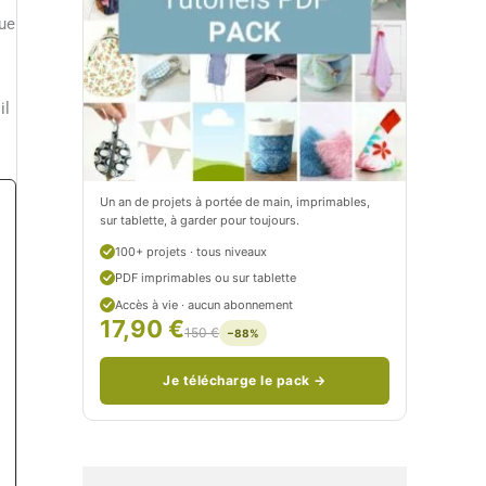
t
e
que
i
t
t
i
il
C
t
i
c
t
i
Un an de projets à portée de main, imprimables,
sur tablette, à garder pour toujours.
r
t
100+ projets · tous niveaux
o
r
PDF imprimables ou sur tablette
n
o
Accès à vie · aucun abonnement
17,90 €
150 €
−88%
/
n
c
Je télécharge le pack →
o
u
d