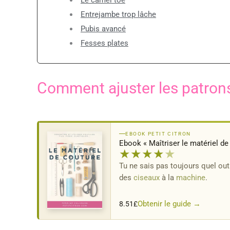
Entrejambe trop lâche
Pubis avancé
Fesses plates
Comment ajuster les patron
EBOOK PETIT CITRON
Ebook « Maîtriser le matériel de
★
★
★
★
★
Tu ne sais pas toujours quel outi
des
ciseaux
à la
machine
.
Obtenir le guide →
8.51
£