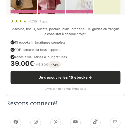
4.7/5 · 7 avis
Machine, tissus, ourlets, poches, biais, broderie… 15 guides en français
à consulter à chaque projet.
15 ebooks thématiques complets
PDF · lecture sur tous supports
Accès à vie · Mises à jour gratuites
39.00
€
144.30
€
−73%
Je découvre les 15 ebooks →
Livraison par email immédiate
Restons connecté!
h
h
P
Y
T
E