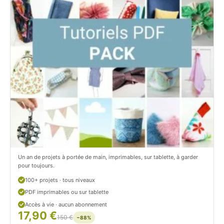
t
i
C
t
i
c
t
i
r
t
o
r
n
o
/
n
c
Un an de projets à portée de main, imprimables, sur tablette, à garder
o
pour toujours.
u
100+ projets · tous niveaux
PDF imprimables ou sur tablette
d
Accès à vie · aucun abonnement
17,90 €
/
150 €
−88%