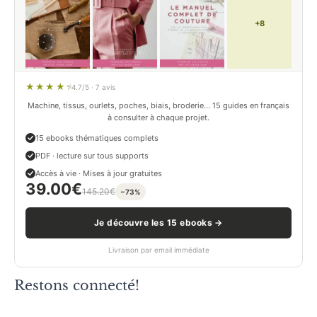
+8
4.7/5 · 7 avis
Machine, tissus, ourlets, poches, biais, broderie… 15 guides en français
à consulter à chaque projet.
15 ebooks thématiques complets
PDF · lecture sur tous supports
Accès à vie · Mises à jour gratuites
39.00
€
145.20
€
−73%
Je découvre les 15 ebooks →
Livraison par email immédiate
Restons connecté!