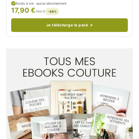
Accès à vie · aucun abonnement
17,90 €
/
150 €
−88%
Je télécharge le pack →