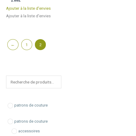
2.88
£
Ajouter à la liste d'envies
Ajouter à la liste d'envies
←
1
2
R
e
c
h
patrons de couture
e
r
patrons de couture
c
accessoires