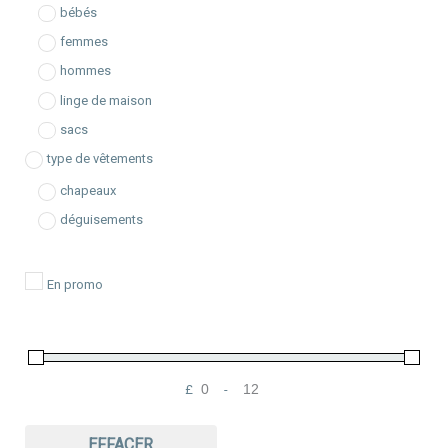
h
bébés
e
femmes
hommes
linge de maison
sacs
type de vêtements
chapeaux
déguisements
En promo
£
-
Minimum Price
Maximum Price
EFFACER