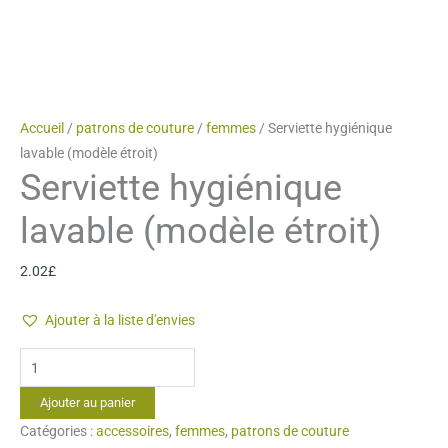
Accueil
/
patrons de couture
/
femmes
/ Serviette hygiénique
lavable (modèle étroit)
Serviette hygiénique
lavable (modèle étroit)
2.02
£
Ajouter à la liste d'envies
quantité
de
Ajouter au panier
Serviette
Catégories :
accessoires
,
femmes
,
patrons de couture
hygiénique