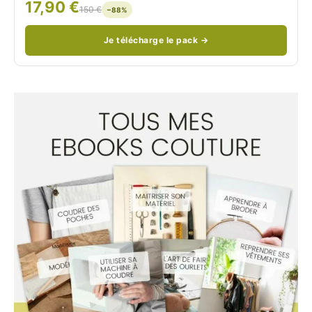
17,90 €
/
150 €
−88%
Je télécharge le pack →