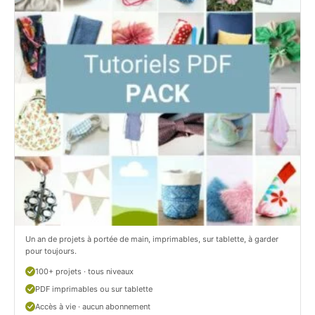
i
t
t
i
C
t
i
c
t
i
r
t
o
r
n
o
/
n
c
Un an de projets à portée de main, imprimables, sur tablette, à garder
o
pour toujours.
u
100+ projets · tous niveaux
PDF imprimables ou sur tablette
d
Accès à vie · aucun abonnement