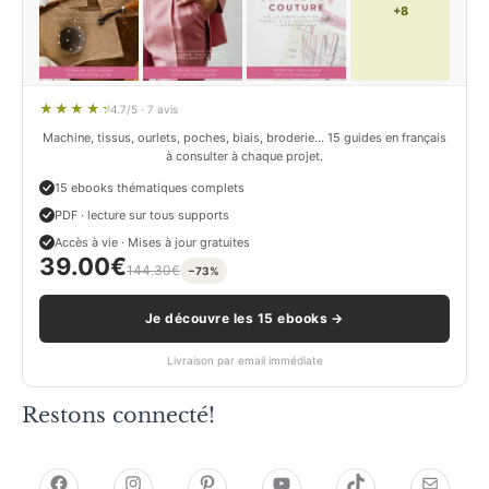
+8
4.7/5 · 7 avis
Machine, tissus, ourlets, poches, biais, broderie… 15 guides en français
à consulter à chaque projet.
15 ebooks thématiques complets
PDF · lecture sur tous supports
Accès à vie · Mises à jour gratuites
39.00
€
144.30
€
−73%
Je découvre les 15 ebooks →
Livraison par email immédiate
Restons connecté!
h
h
P
Y
T
E