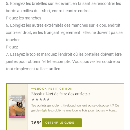
5. Epinglez les bretelles sur le devant, en faisant se rencontrer les
bords au milieu du t-shirt, endroit contre endroit.
Piquez les manches
6. Epinglez les autres extrémités des manches sur le dos, endroit
contre endroit, en les fronçant légèrement. Elles ne doivent pas se
toucher.
Piquez
7. Essayez le top et marquez l’endroit où les bretelles doivent être
jointes pour obtenir l’effet escompté. Vous pouvez les coudre ou
tout simplement utiliser un lien.
EBOOK PETIT CITRON
Ebook « L’art de faire des ourlets »
★
★
★
★
★
Tes ourlets gondolent, tirebouchonnent ou se décousent ? Ce
guide
règle
le problème une bonne fois pour toutes — tous
tissus
, toutes machines.
7.65
£
OBTENIR LE GUIDE →