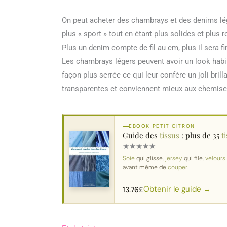
On peut acheter des chambrays et des denims lége
plus « sport » tout en étant plus solides et plus
Plus un denim compte de fil au cm, plus il sera fin 
Les chambrays légers peuvent avoir un look habill
façon plus serrée ce qui leur confère un joli bril
transparentes et conviennent mieux aux chemise
EBOOK PETIT CITRON
Guide des
tissus
: plus de 35
t
★
★
★
★
★
Soie
qui glisse,
jersey
qui file,
velours
avant même de
couper
.
Obtenir le guide →
13.76
£