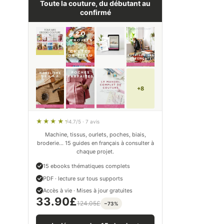
Toute la couture, du débutant au
confirmé
+8
4.7/5 · 7 avis
Machine, tissus, ourlets, poches, biais,
broderie… 15 guides en français à consulter à
chaque projet.
15 ebooks thématiques complets
PDF · lecture sur tous supports
Accès à vie · Mises à jour gratuites
33.90
£
124.05
£
−73%