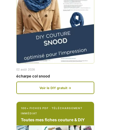
w
w
w
w
.
.
f
i
a
n
c
s
e
t
02 août 2026
b
a
écharpe col snood
o
g
Voir le DIY gratuit →
o
r
k
a
100+ FICHES PDF · TÉLÉCHARGEMENT
.
m
IMMÉDIAT
c
.
Toutes mes fiches couture & DIY
o
c