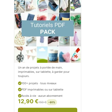
m
o
/
m
P
/
e
p
t
e
i
t
t
i
C
t
Un an de projets à portée de main,
imprimables, sur tablette, à garder pour
i
c
toujours.
t
i
100+ projets · tous niveaux
r
t
PDF imprimables ou sur tablette
Accès à vie · aucun abonnement
o
r
12,90 €
150 €
−91%
n
o