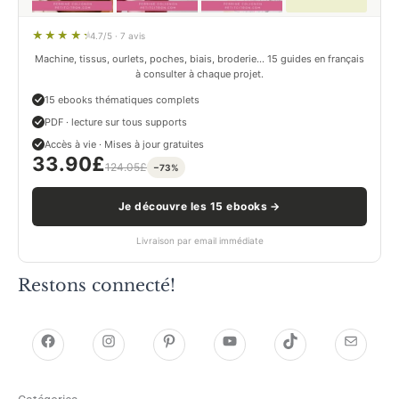
4.7/5 · 7 avis
Machine, tissus, ourlets, poches, biais, broderie… 15 guides en français
à consulter à chaque projet.
15 ebooks thématiques complets
PDF · lecture sur tous supports
Accès à vie · Mises à jour gratuites
33.90
£
124.05
£
−73%
Je découvre les 15 ebooks →
Livraison par email immédiate
Restons connecté!
h
h
P
Y
T
E
t
t
i
o
i
-