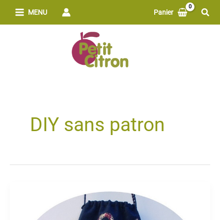
Aller
Rech
MENU
Panier
au
contenu
DIY sans patron