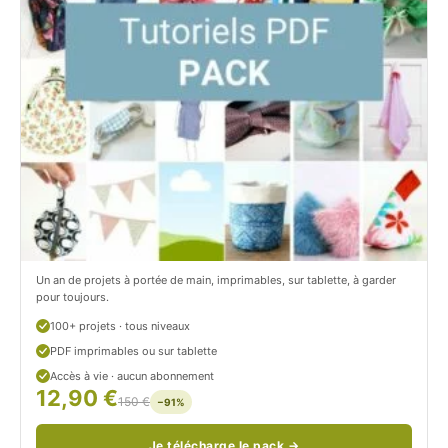
C
t
i
c
t
i
r
t
o
r
n
o
/
n
c
Un an de projets à portée de main, imprimables, sur tablette, à garder
o
pour toujours.
u
100+ projets · tous niveaux
PDF imprimables ou sur tablette
d
Accès à vie · aucun abonnement
12,90 €
/
150 €
−91%
Je télécharge le pack →