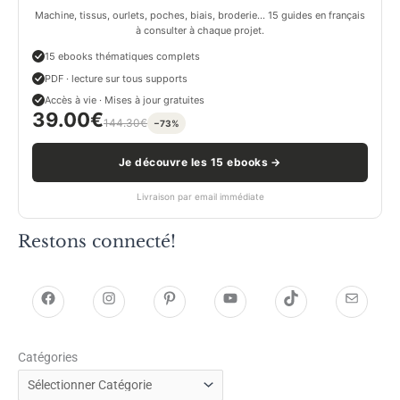
Machine, tissus, ourlets, poches, biais, broderie… 15 guides en français
à consulter à chaque projet.
15 ebooks thématiques complets
PDF · lecture sur tous supports
Accès à vie · Mises à jour gratuites
39.00
€
144.30
€
−73%
Je découvre les 15 ebooks →
Livraison par email immédiate
Restons connecté!
h
h
P
Y
T
E
t
t
i
o
i
-
Catégories
t
t
n
u
k
m
p
p
t
T
T
a