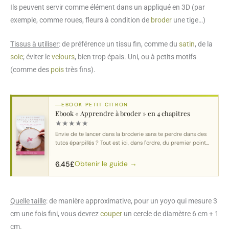
Ils peuvent servir comme élément dans un appliqué en 3D (par
exemple, comme roues, fleurs à condition de
broder
une tige…)
Tissus à utiliser
: de préférence un tissu fin, comme du
satin
, de la
soie
; éviter le
velours
, bien trop épais. Uni, ou à petits motifs
(comme des
pois
très fins).
EBOOK PETIT CITRON
Ebook « Apprendre à broder » en 4 chapitres
★
★
★
★
★
Envie de te lancer dans la broderie sans te perdre dans des
tutos éparpillés ? Tout est ici, dans l'ordre, du premier point
au motif complet.
Obtenir le guide →
6.45
£
Quelle taille
: de manière approximative, pour un yoyo qui mesure 3
cm une fois fini, vous devrez
couper
un cercle de diamètre 6 cm + 1
cm.