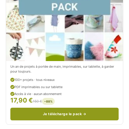
i
c
t
i
r
t
o
r
n
o
/
n
c
Un an de projets à portée de main, imprimables, sur tablette, à garder
o
pour toujours.
u
100+ projets · tous niveaux
PDF imprimables ou sur tablette
d
Accès à vie · aucun abonnement
17,90 €
/
150 €
−88%
Je télécharge le pack →