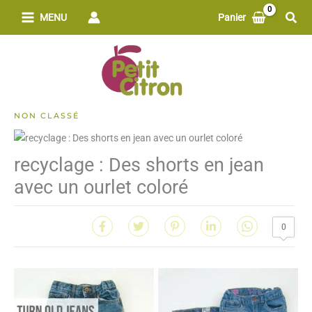
Aller
Rech
MENU
Panier
au
contenu
NON CLASSÉ
recyclage : Des shorts en jean
avec un ourlet coloré
0