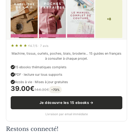
+8
4.7/5 · 7 avis
Machine, tissus, ourlets, poches, biais, broderie… 15 guides en français
à consulter à chaque projet.
15 ebooks thématiques complets
PDF · lecture sur tous supports
Accès à vie · Mises à jour gratuites
39.00
€
144.30
€
−73%
Je découvre les 15 ebooks →
Livraison par email immédiate
Restons connecté!