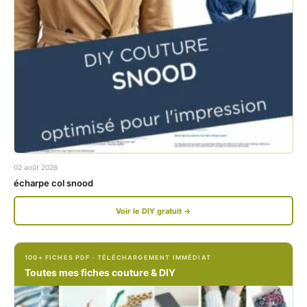
a
n
c
s
e
t
b
a
o
g
o
r
k
a
02 août 2026
.
m
écharpe col snood
c
.
Voir le DIY gratuit →
o
c
m
o
100+ FICHES PDF · TÉLÉCHARGEMENT IMMÉDIAT
/
m
Toutes mes fiches couture & DIY
P
/