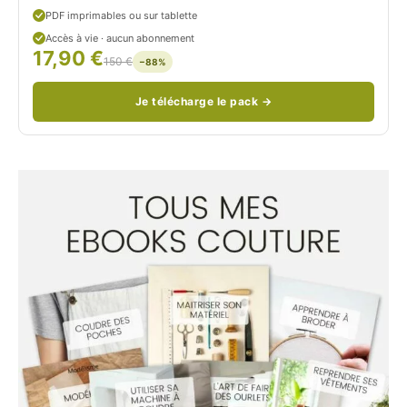
PDF imprimables ou sur tablette
d
Accès à vie · aucun abonnement
17,90 €
/
150 €
−88%
Je télécharge le pack →