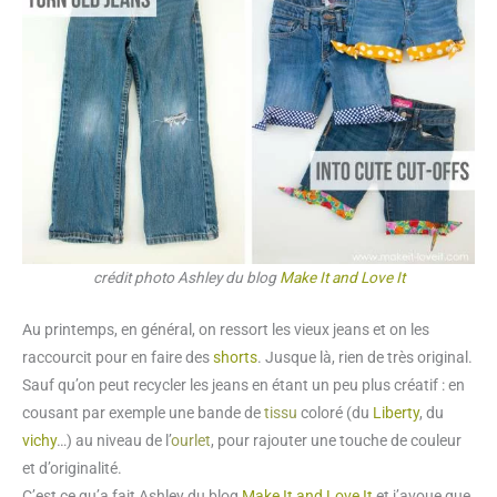
crédit photo Ashley du blog
Make It and Love It
Au printemps, en général, on ressort les vieux jeans et on les
raccourcit pour en faire des
shorts
. Jusque là, rien de très original.
Sauf qu’on peut recycler les jeans en étant un peu plus créatif : en
cousant par exemple une bande de
tissu
coloré (du
Liberty
, du
vichy
…) au niveau de l’
ourlet
, pour rajouter une touche de couleur
et d’originalité.
C’est ce qu’a fait Ashley du blog
Make It and Love It
et j’avoue que