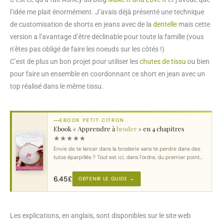
l’idée me plait énormément. J’avais déjà présenté une technique
de customisation de shorts en jeans avec de la
dentelle
mais cette
version a l’avantage d’être déclinable pour toute la famille (vous
n’êtes pas obligé de faire les noeuds sur les côtés !)
C’est de plus un bon projet pour utiliser les
chutes de tissu
ou bien
pour faire un ensemble en coordonnant ce short en jean avec un
top réalisé dans le même tissu.
EBOOK PETIT CITRON
Ebook « Apprendre à
broder
» en 4 chapitres
★
★
★
★
★
Envie de te lancer dans la broderie sans te perdre dans des
tutos éparpillés ? Tout est ici, dans l'ordre, du premier point
au motif complet.
6.45
£
OBTENIR LE GUIDE →
Les explications, en anglais, sont disponibles sur le site web