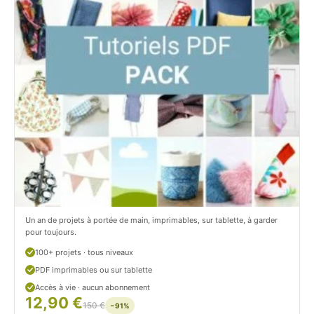
t
i
C
t
i
c
t
i
r
t
o
r
n
o
/
n
c
Un an de projets à portée de main, imprimables, sur tablette, à garder
o
pour toujours.
u
100+ projets · tous niveaux
PDF imprimables ou sur tablette
d
Accès à vie · aucun abonnement
12,90 €
/
150 €
−91%