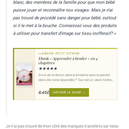
blanc, des membres de la famille pour que mon bébé
puisse jouer et reconnaître nos visages. Mais je n’ai
pas trouvé de procédé sans danger pour bébé, surtout
si il le met à la bouche. Connaissez vous des produits
à utiliser pour transfert d’image sur tissu inoffensif? »
EBOOK PETIT CITRON
Ebook « Apprendre à broder » en 4
chapitres
★
★
★
★
★
Envie de te lancer dans la broderie sans te perdre
dans des tutos éparpillés ? Tout est ici, dans l'ordre,
du premier point au motif complet.
6.45
£
OBTENIR LE GUIDE →
Je n’ai pas trouvé de mon côté des marques transferts sur tissu