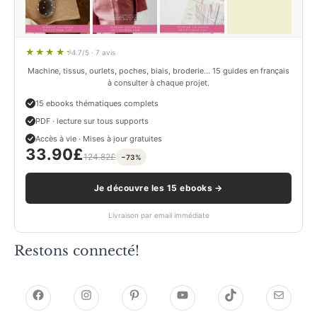
4.7/5 · 7 avis
Machine, tissus, ourlets, poches, biais, broderie… 15 guides en français
à consulter à chaque projet.
15 ebooks thématiques complets
PDF · lecture sur tous supports
Accès à vie · Mises à jour gratuites
33.90
£
124.82
£
−73%
Je découvre les 15 ebooks →
Livraison par email immédiate
Restons connecté!
h
h
P
Y
T
E