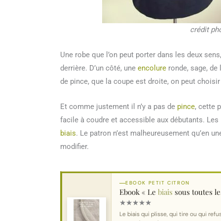
crédit ph
Une robe que l’on peut porter dans les deux sens,
derrière. D’un côté, une
encolure
ronde, sage, de 
de pince, que la coupe est droite, on peut choisi
Et comme justement il n’y a pas de
pince
, cette 
facile à coudre et accessible aux débutants. Le
biais
. Le patron n’est malheureusement qu’en une 
modifier.
EBOOK PETIT CITRON
Ebook « Le
biais
sous toutes le
★
★
★
★
★
Le biais qui plisse, qui tire ou qui r