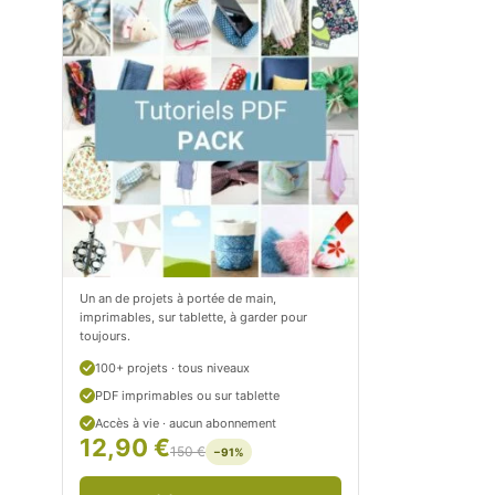
m
o
/
m
P
/
e
p
t
e
i
t
t
i
C
t
Un an de projets à portée de main,
imprimables, sur tablette, à garder pour
i
c
toujours.
t
i
100+ projets · tous niveaux
r
t
PDF imprimables ou sur tablette
Accès à vie · aucun abonnement
o
r
12,90 €
150 €
−91%
n
o