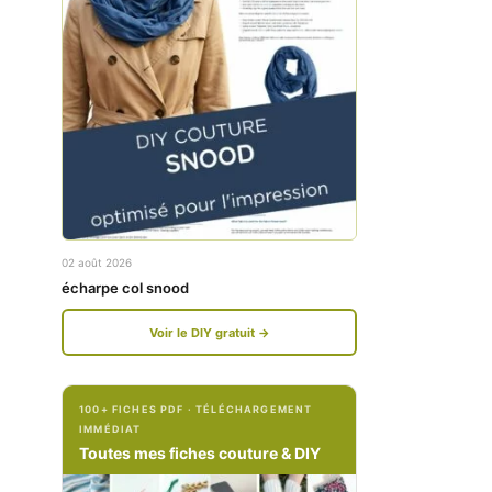
w
w
w
w
.
.
f
i
a
n
c
s
e
t
02 août 2026
b
a
écharpe col snood
o
g
Voir le DIY gratuit →
o
r
k
a
100+ FICHES PDF · TÉLÉCHARGEMENT
.
m
IMMÉDIAT
c
.
Toutes mes fiches couture & DIY
o
c