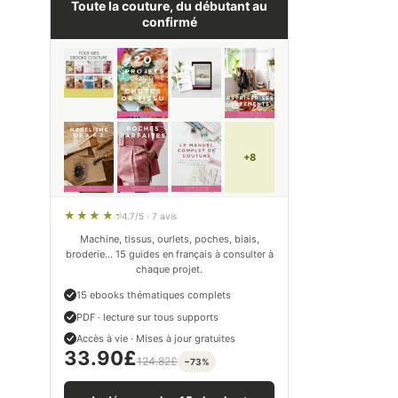
Toute la couture, du débutant au
confirmé
+8
4.7/5 · 7 avis
Machine, tissus, ourlets, poches, biais,
broderie… 15 guides en français à consulter à
chaque projet.
15 ebooks thématiques complets
PDF · lecture sur tous supports
Accès à vie · Mises à jour gratuites
33.90
£
124.82
£
−73%