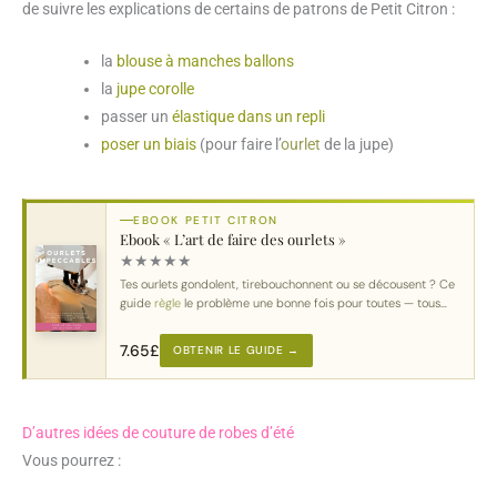
de suivre les explications de certains de patrons de Petit Citron :
la
blouse à manches ballons
la
jupe corolle
passer un
élastique dans un repli
poser un biais
(pour faire l’
ourlet
de la jupe)
EBOOK PETIT CITRON
Ebook « L’art de faire des ourlets »
★
★
★
★
★
Tes ourlets gondolent, tirebouchonnent ou se décousent ? Ce
guide
règle
le problème une bonne fois pour toutes — tous
tissus
, toutes machines.
7.65
£
OBTENIR LE GUIDE →
D’autres idées de couture de robes d’été
Vous pourrez :