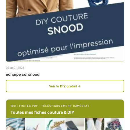
a
n
c
s
e
t
b
a
o
g
o
r
k
a
02 août 2026
.
m
écharpe col snood
c
.
Voir le DIY gratuit →
o
c
m
o
100+ FICHES PDF · TÉLÉCHARGEMENT IMMÉDIAT
/
m
Toutes mes fiches couture & DIY
P
/