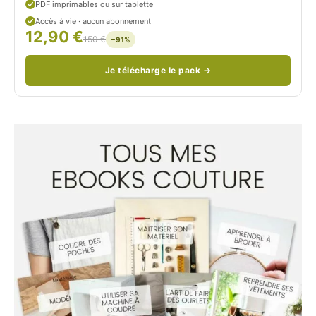
PDF imprimables ou sur tablette
d
Accès à vie · aucun abonnement
12,90 €
/
150 €
−91%
Je télécharge le pack →