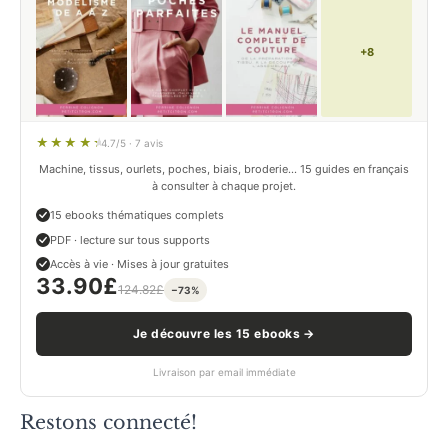
+8
4.7/5 · 7 avis
Machine, tissus, ourlets, poches, biais, broderie… 15 guides en français
à consulter à chaque projet.
15 ebooks thématiques complets
PDF · lecture sur tous supports
Accès à vie · Mises à jour gratuites
33.90
£
124.82
£
−73%
Je découvre les 15 ebooks →
Livraison par email immédiate
Restons connecté!