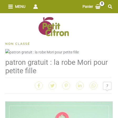
Aller
Rech
MENU
Panier
au
contenu
NON CLASSÉ
patron gratuit : la robe Mori pour
petite fille
7