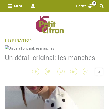
Aller
Rech
MENU
Panier
au
contenu
INSPIRATION
Un détail original: les manches
3