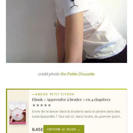
crédit photo
the Petite Chouette.
EBOOK PETIT CITRON
Ebook « Apprendre à broder » en 4 chapitres
★
★
★
★
★
Envie de te lancer dans la broderie sans te perdre dans des
tutos éparpillés ? Tout est ici, dans l'ordre, du premier point
au motif complet.
6.45
£
OBTENIR LE GUIDE →