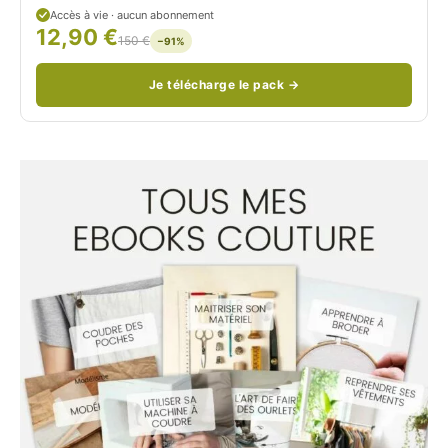
d
Accès à vie · aucun abonnement
12,90 €
/
150 €
−91%
Je télécharge le pack →