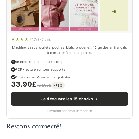
+8
4.7/5 · 7 avis
Machine, tissus, ourlets, poches, biais, broderie… 15 guides en français
à consulter à chaque projet.
15 ebooks thématiques complets
PDF · lecture sur tous supports
Accès à vie · Mises à jour gratuites
33.90
£
124.05
£
−73%
Je découvre les 15 ebooks →
Livraison par email immédiate
Restons connecté!